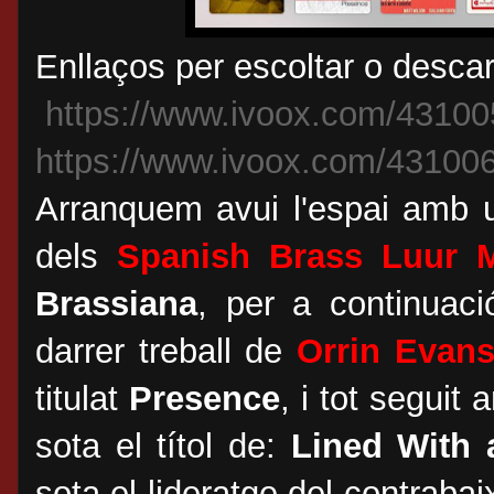
Enllaços per escoltar o desca
https://www.ivoox.com/4310
https://www.ivoox.com/43100
Arranquem avui l'espai amb 
dels
Spanish Brass Luur M
Brassiana
, per a continuac
darrer treball de
Orrin Evan
titulat
Presence
, i tot seguit
sota el títol de:
Lined With 
sota el lideratge del contrabai