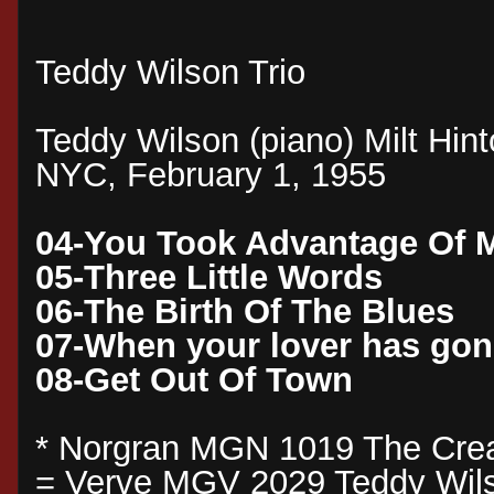
Teddy Wilson Trio
Teddy Wilson (piano) Milt Hin
NYC, February 1, 1955
04-You Took Advantage Of 
05-Three Little Words
06-The Birth Of The Blues
07-When your lover has gon
08-Get Out Of Town
* Norgran MGN 1019 The Crea
= Verve MGV 2029 Teddy Wils