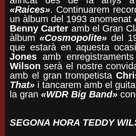
afincat des de fa anys 
«Raices»
. Continuarem record
un àlbum del 1993 anomenat
Benny Carter
amb el Gran Clà
àlbum
«Cosmopolite»
del 19
que estarà en aquesta ocas
Jones
amb enregistraments
Wilson
serà el nostre convid
amb el gran trompetista
Chri
That»
i tancarem amb el guita
la gran
«WDR Big Band»
cond
SEGONA HORA TEDDY WILS