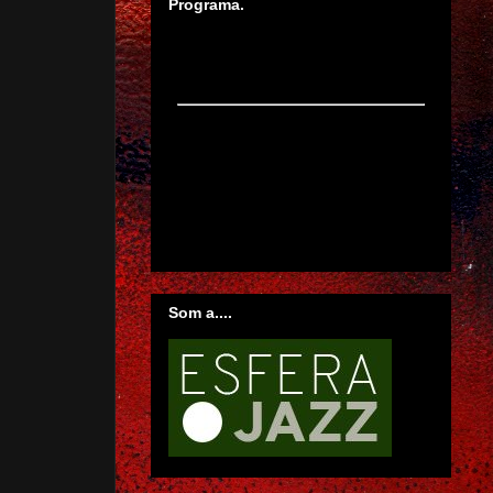
Programa.
Som a....