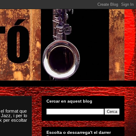
Cercar en aquest blog
el format que
Jazz, i per lo
 per escoltar
Escolta o descarrega't el darrer