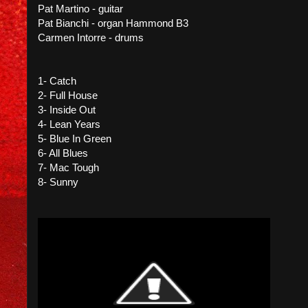
Pat Martino - guitar
Pat Bianchi - organ Hammond B3
Carmen Intorre - drums
1- Catch
2- Full House
3- Inside Out
4- Lean Years
5- Blue In Green
6- All Blues
7- Mac Tough
8- Sunny