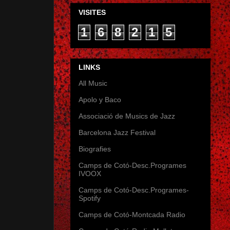
VISITES
1
6
8
2
1
5
LINKS
All Music
Apolo y Baco
Associació de Musics de Jazz
Barcelona Jazz Festival
Biografies
Camps de Cotó-Desc.Programes
IVOOX
Camps de Cotó-Desc.Programes-
Spotify
Camps de Cotó-Montcada Radio