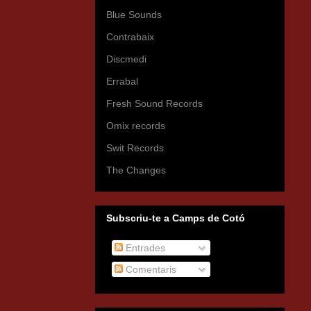
Blue Sounds
Contrabaix
Discmedi
Errabal
Fresh Sound Records
Omix records
Swit Records
The Changes
Subscriu-te a Camps de Cotó
Entrades
Comentaris