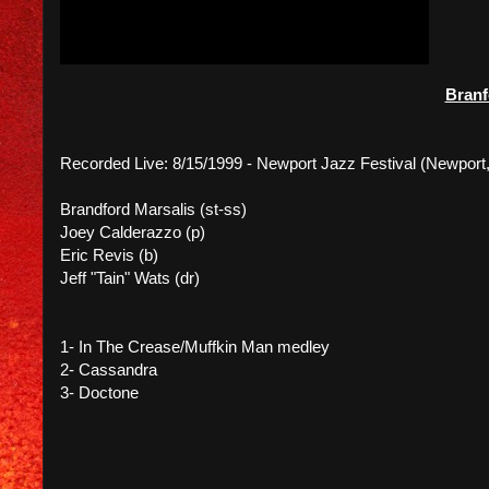
Branf
Recorded Live: 8/15/1999 - Newport Jazz Festival (Newport,
Brandford Marsalis (st-ss)
Joey Calderazzo (p)
Eric Revis (b)
Jeff "Tain" Wats (dr)
1- In The Crease/Muffkin Man medley
2- Cassandra
3- Doctone