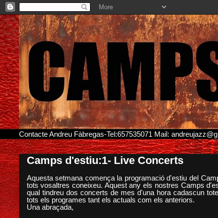
Contacte Andreu Fàbregas-Tel:657535071 Mail: andreujazz@
Camps d'estiu:1- Live Concerts
Aquesta setmana comença la programació d'estiu del Camps
tots vosaltres coneixeu. Aquest any els nostres Camps d'esti
qual tindreu dos concerts de mes d'una hora cadascun tote
tots els programes tant els actuals com els anteriors.
Una abraçada,