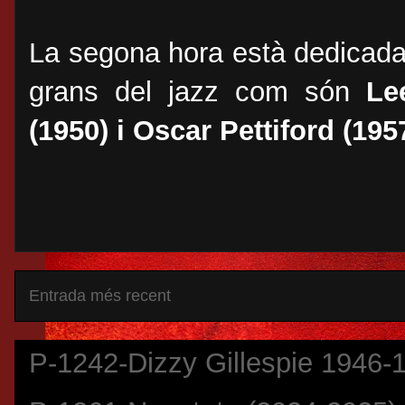
La segona hora està dedicada 
grans del jazz com són
Le
(1950) i Oscar Pettiford (195
Entrada més recent
P-1242-Dizzy Gillespie 1946-