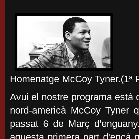
Homenatge McCoy Tyner.(1ª P
Avui el nostre programa està 
nord-americà McCoy Tyner q
passat 6 de Març d'enguany.
aquesta primera part d'ençà 