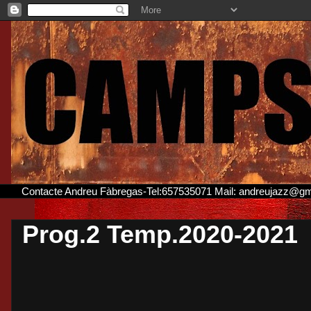
Contacte Andreu Fàbregas-Tel:657535071 Mail: andreujazz@g
Prog.2 Temp.2020-2021