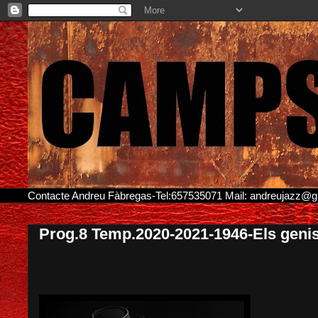
Contacte Andreu Fàbregas-Tel:657535071 Mail: andreujazz@
Prog.8 Temp.2020-2021-1946-Els genis 