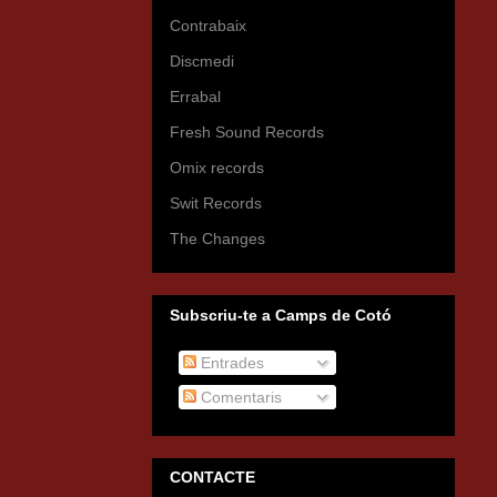
Contrabaix
Discmedi
Errabal
Fresh Sound Records
Omix records
Swit Records
The Changes
Subscriu-te a Camps de Cotó
Entrades
Comentaris
CONTACTE