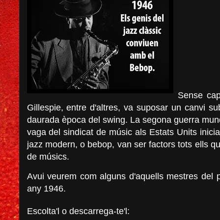
Sense cap
Gillespie
, entre d'altres, va suposar un canvi su
daurada època del swing. La segona guerra mund
vaga del sindicat de músic als Estats Units inici
jazz modern, o bebop, van ser factors tots ells q
de músics.
Avui veurem com alguns d'aquells mestres del p
any 1946.
Escolta'l o descarrega-te'l: