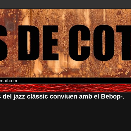
gmail.com
del jazz clàssic conviuen amb el Bebop-.