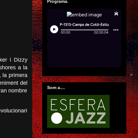
Programa.
ker i
Dizzy
eshores a la
 la primera
veniment del
Som a....
 gran nombre
volucionari