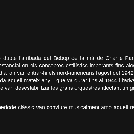
 dubte l'arribada del Bebop de la mà de Charlie Par
bstancial en els conceptes estilístics imperants fins al
ial on van entrar
-hi
els nord-americans l'agost del 1942,
ada aquell mateix any, i que va durar fins al 1944 i l'ad
ue van desestabilitzar les grans orquestres afectant un
eríode clàssic van conviure musicalment amb aquell re