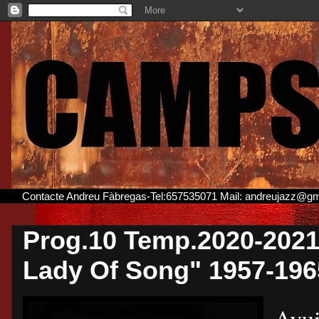
Contacte Andreu Fàbregas-Tel:657535071 Mail: andreujazz@g
Prog.10 Temp.2020-2021
Lady Of Song" 1957-196
Avui