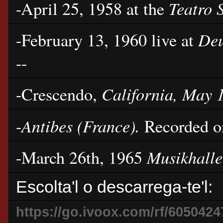
Teatro 
-April 25, 1958 at the
Deu
-February 13, 1960 live at
--
California, May 
-Crescendo,
Antibes (France).
-
Recorded on
Musikhall
-March 26th, 1965
Escolta'l o descarrega-te'l:
https://go.ivoox.com/rf/6050424