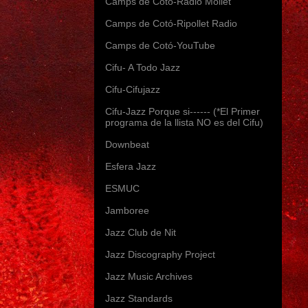
Camps de Cotó-Radio Mollet
Camps de Cotó-Ripollet Radio
Camps de Cotó-YouTube
Cifu- A Todo Jazz
Cifu-Cifujazz
Cifu-Jazz Porque si------ (*El Primer
programa de la llista NO es del Cifu)
Downbeat
Esfera Jazz
ESMUC
Jamboree
Jazz Club de Nit
Jazz Discography Project
Jazz Music Archives
Jazz Standards