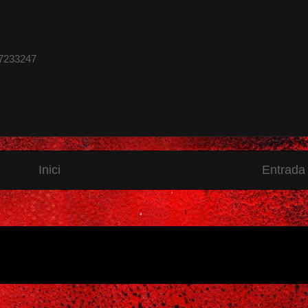
67233247
Inici
Entrada