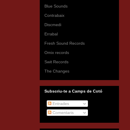
Blue Sounds
Contrabaix
Discmedi
Errabal
Fresh Sound Records
Omix records
Swit Records
The Changes
Subscriu-te a Camps de Cotó
Entrades
Comentaris