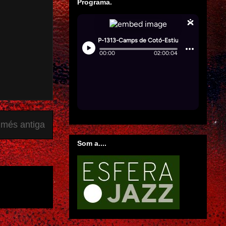
Programa.
 més antiga
Som a....