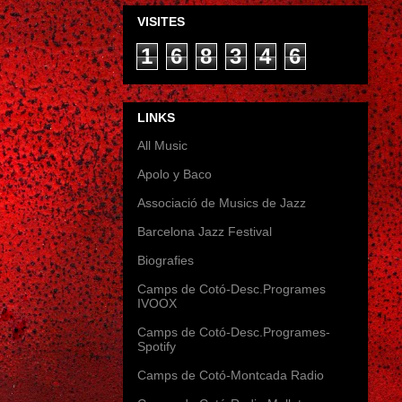
VISITES
1
6
8
3
4
6
LINKS
All Music
Apolo y Baco
Associació de Musics de Jazz
Barcelona Jazz Festival
Biografies
Camps de Cotó-Desc.Programes
IVOOX
Camps de Cotó-Desc.Programes-
Spotify
Camps de Cotó-Montcada Radio