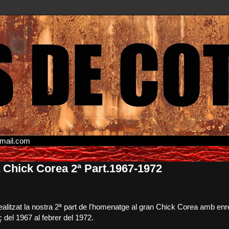
gmail.com
Chick Corea 2ª Part.1967-1972
litzat la nostra 2ª part de l'homenatge al gran Chick Corea amb en
del 1967 al febrer del 1972.