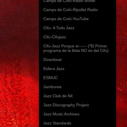
Camps de Cotó-Radio Mollet
Camps de Cotó-Ripollet Radio
Camps de Cotó-YouTube
Cifu- A Todo Jazz
Cifu-Cifujazz
Cifu-Jazz Porque si------ (*El Primer
programa de la llista NO es del Cifu)
Downbeat
Esfera Jazz
ESMUC
Jamboree
Jazz Club de Nit
Jazz Discography Project
Jazz Music Archives
Jazz Standards