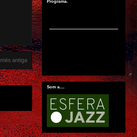
Programa.
 més antiga
Som a....