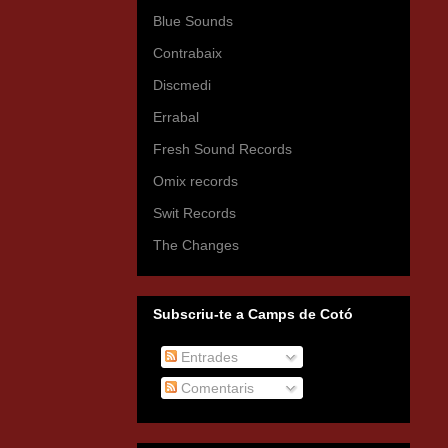
Blue Sounds
Contrabaix
Discmedi
Errabal
Fresh Sound Records
Omix records
Swit Records
The Changes
Subscriu-te a Camps de Cotó
Entrades
Comentaris