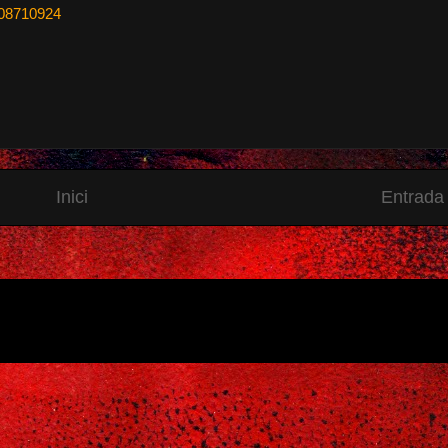
/108710924
Inici
Entrada