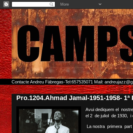
Contacte Andreu Fàbregas-Tel:657535071 Mail: andreujazz@
Pro.1204.Ahmad Jamal-1951-1958- 1ª P
Avui dediquem el nostre
el 2 de juliol de 1930, 
La nostra primera part