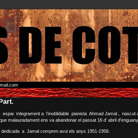
gmail.com
art.
 espai íntegrament a l’inoblidable pianista Ahmad Jamal , nascut 
i que malauradament ens va abandonar el passat 16 d' abril d’enguany
 dedicada a Jamal compren avui els anys 1951-1958.