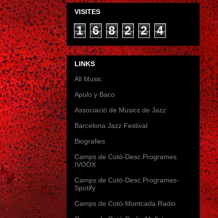
VISITES
1
6
8
2
2
4
LINKS
All Music
Apolo y Baco
Associació de Musics de Jazz
Barcelona Jazz Festival
Biografies
Camps de Cotó-Desc.Programes
IVOOX
Camps de Cotó-Desc.Programes-
Spotify
Camps de Cotó-Montcada Radio