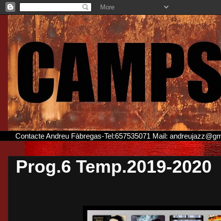
Contacte Andreu Fàbregas-Tel:657535071 Mail: andreujazz@g
Prog.6 Temp.2019-2020