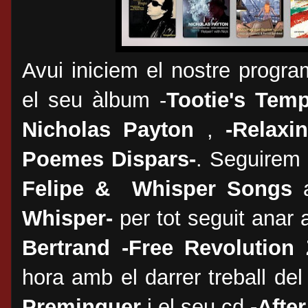
Avui iniciem el nostre progr
el seu àlbum -
Tootie's Tem
Nicholas Payton
,
-Relaxi
Poemes Dispars-
. Seguirem
Felipe & Whisper Songs
a
Whisper-
per tot seguit anar 
Bertrand -Free Revolution
hora amb el darrer treball de
Preminguer
i el seu cd
-After